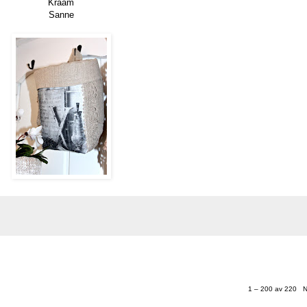
Kraam
Sanne
1 – 200 av 220
N