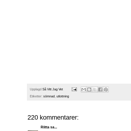
Upplagd
Så Vitt Jag Vet
Etiketter:
sömnad
,
utlottning
220 kommentarer:
Riitta
sa...