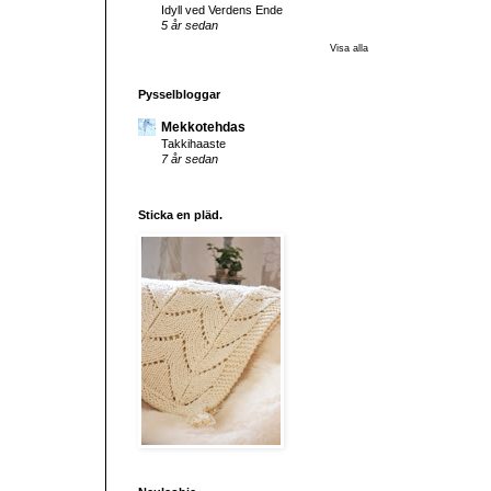
Idyll ved Verdens Ende
5 år sedan
Visa alla
Pysselbloggar
Mekkotehdas
Takkihaaste
7 år sedan
Sticka en pläd.