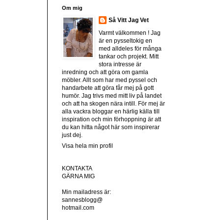
Om mig
Så Vitt Jag Vet
Varmt välkommen ! Jag
är en pysseltokig en
med alldeles för många
tankar och projekt. Mitt
stora intresse är
inredning och att göra om gamla
möbler. Allt som har med pyssel och
handarbete att göra får mej på gott
humör. Jag trivs med mitt liv på landet
och att ha skogen nära intill. För mej är
alla vackra bloggar en härlig källa till
inspiration och min förhoppning är att
du kan hitta något här som inspirerar
just dej.
Visa hela min profil
KONTAKTA
GÄRNA MIG
Min mailadress är:
sannesblogg@
hotmail.com