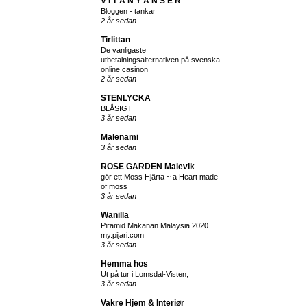
V I T A N Y A N S E R
Bloggen - tankar
2 år sedan
Tirlittan
De vanligaste
utbetalningsalternativen på svenska
online casinon
2 år sedan
STENLYCKA
BLÅSIGT
3 år sedan
Malenami
3 år sedan
ROSE GARDEN Malevik
gör ett Moss Hjärta ~ a Heart made
of moss
3 år sedan
Wanilla
Piramid Makanan Malaysia 2020
my.pijari.com
3 år sedan
Hemma hos
Ut på tur i Lomsdal-Visten,
3 år sedan
Vakre Hjem & Interiør