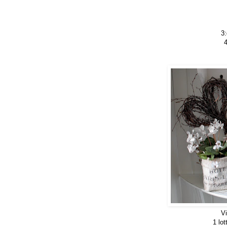
3:
4
Vi
1 lot