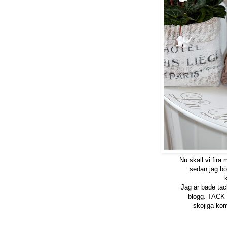
Nu skall vi fira
sedan jag bö
k
Jag är både ta
blogg. TACK ti
skojiga kom