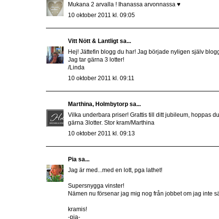
Mukana 2 arvalla ! Ihanassa arvonnassa ♥
10 oktober 2011 kl. 09:05
Vitt Nött & Lantligt
sa...
Hej! Jättefin blogg du har! Jag började nyligen själv blog
Jag tar gärna 3 lotter!
/Linda
10 oktober 2011 kl. 09:11
Marthina, Holmbytorp
sa...
Vilka underbara priser! Grattis till ditt jubileum, hoppas 
gärna 3lotter. Stor kram/Marthina
10 oktober 2011 kl. 09:13
Pia
sa...
Jag är med...med en lott, pga lathet!
Supersnygga vinster!
Nämen nu försenar jag mig nog från jobbet om jag inte sätt
kramis!
-pia-