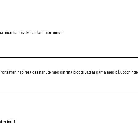
ga, men har mycket att lära mej ännu :)
du fortsätter inspirera oss här ute med din fina blogg! Jag är gärna med på utlottning
er fart!!!