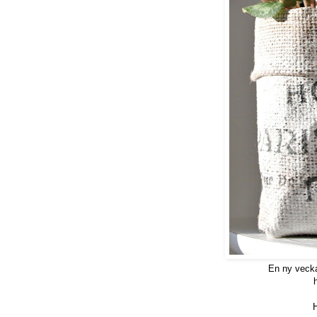
En ny vecka
H