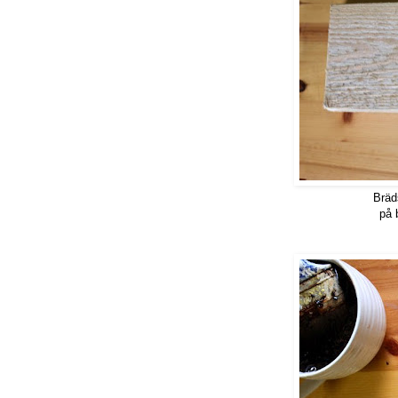
Bräd
på 