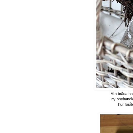
Min bräda ha
ny obehandl
hur förål