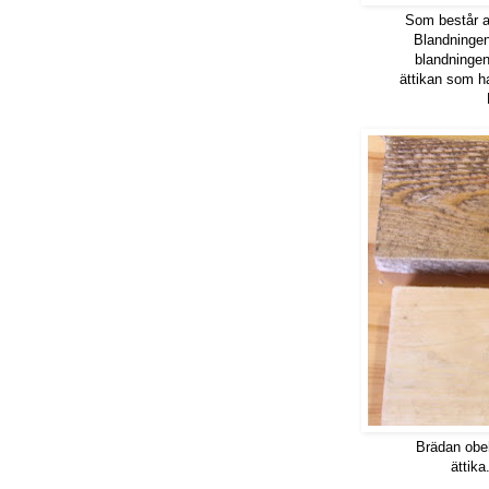
Som består av
Blandningen
blandningen
ättikan som ha
F
Brädan obe
ättik