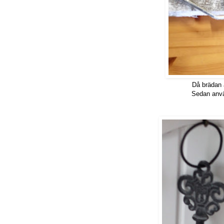
Då brädan ä
Sedan anvä