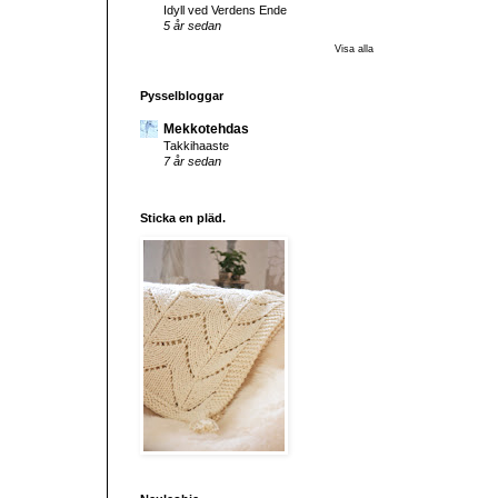
Idyll ved Verdens Ende
5 år sedan
Visa alla
Pysselbloggar
Mekkotehdas
Takkihaaste
7 år sedan
Sticka en pläd.