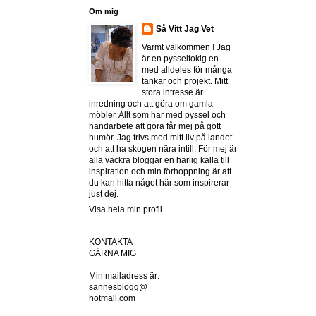
Om mig
Så Vitt Jag Vet
Varmt välkommen ! Jag
är en pysseltokig en
med alldeles för många
tankar och projekt. Mitt
stora intresse är
inredning och att göra om gamla
möbler. Allt som har med pyssel och
handarbete att göra får mej på gott
humör. Jag trivs med mitt liv på landet
och att ha skogen nära intill. För mej är
alla vackra bloggar en härlig källa till
inspiration och min förhoppning är att
du kan hitta något här som inspirerar
just dej.
Visa hela min profil
KONTAKTA
GÄRNA MIG
Min mailadress är:
sannesblogg@
hotmail.com