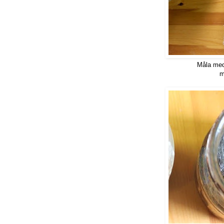
Måla med 
m