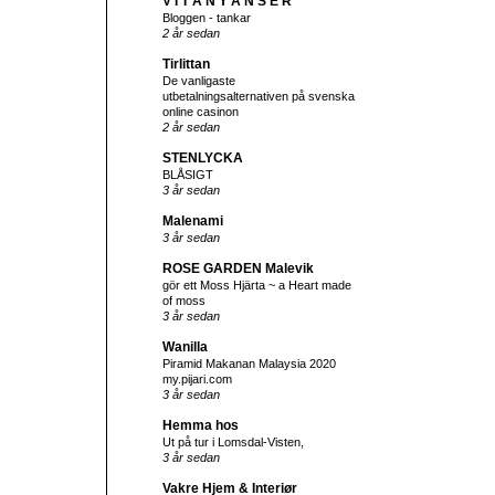
V I T A N Y A N S E R
Bloggen - tankar
2 år sedan
Tirlittan
De vanligaste
utbetalningsalternativen på svenska
online casinon
2 år sedan
STENLYCKA
BLÅSIGT
3 år sedan
Malenami
3 år sedan
ROSE GARDEN Malevik
gör ett Moss Hjärta ~ a Heart made
of moss
3 år sedan
Wanilla
Piramid Makanan Malaysia 2020
my.pijari.com
3 år sedan
Hemma hos
Ut på tur i Lomsdal-Visten,
3 år sedan
Vakre Hjem & Interiør