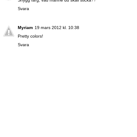
Snygg färg, vad månne du skall sticka??
Svara
Myriam
19 mars 2012 kl. 10:38
Pretty colors!
Svara