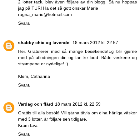
2 lotter tack, blev även följare av din blogg. Så nu hoppas
jag på TUR! Ha det så gott önskar Marie
ragna_marie@hotmail.com
Svara
shabby chic og lavendel
18 mars 2012 kl. 22:57
Hei. Gratulerer med så mange besøkende!Eg blir gjerne
med på utlodningen din og tar tre lodd. Både veskene og
strømpene er nydelige! :)
Klem, Catharina
Svara
Vardag och flärd
18 mars 2012 kl. 22:59
Grattis till alla besök! Vill gärna tävla om dina härliga väskor
med 3 lotter, är följare sen tidigare.
Kram Eva
Svara